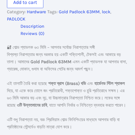
Add to cart
quantity
Category:
Hardware
Tags:
Gold Padlock 63MM
,
lock
,
PADLOCK
Description
Reviews (0)
🔐 গোল্ড প্যাডলক ৬৩ মিমি – আপনার সর্বোচ্চ নিরাপত্তার সঙ্গী
বিশ্বস্ত নিরাপত্তার জন্য দরকার হয় একটি শক্তিশালী, টেকসই এবং আকারে বড়
তালা। আমাদের
Gold Padlock 63MM
এমন একটি প্যাডলক যা আপনার বাসা,
গ্যারেজ, দোকান, গুদাম বা অফিসের গেটের জন্য আদর্শ পছন্দ।
এই তালাটি তৈরি করা হয়েছে
শক্ত ব্রাস (Brass) বডি
এবং
হার্ডেনড স্টিল শ্যাকল
দিয়ে, যা একে করে তোলে জং প্রতিরোধী, শক্তপোক্ত ও চুরি প্রতিরোধে সক্ষম। এর
৬৩ মিমি আকার বড় এবং দৃঢ়, যা উচ্চমাত্রার নিরাপত্তা নিশ্চিত করে। লকের সঙ্গে
রয়েছে
৩টি উন্নতমানের চাবি
, যাতে আপনি নির্ভার ও নিশ্চিন্তে ব্যবহার করতে পারেন।
এটি শুধু নিরাপত্তা নয়, বরং প্রিমিয়াম গোল্ড ফিনিশিংয়ের মাধ্যমে আপনার বাড়ি বা
প্রতিষ্ঠানের সৌন্দর্যেও বাড়তি মাত্রা যোগ করে।