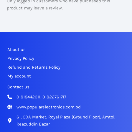
Only logged in customers who have purchased this
product may leave a review.
About us
Privacy Policy
Refund and Returns Policy
My account
Contact us:
01818442011, 01822761717
www.popularelectronics.com.bd
61, CDA Market, Royal Plaza (Ground Floor), Amtol,
Reazuddin Bazar