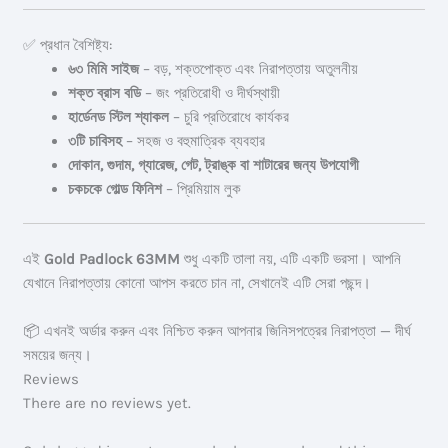
✅ প্রধান বৈশিষ্ট্য:
৬৩ মিমি সাইজ
– বড়, শক্তপোক্ত এবং নিরাপত্তায় অতুলনীয়
শক্ত ব্রাস বডি
– জং প্রতিরোধী ও দীর্ঘস্থায়ী
হার্ডেনড স্টিল শ্যাকল
– চুরি প্রতিরোধে কার্যকর
৩টি চাবিসহ
– সহজ ও বহুমাত্রিক ব্যবহার
দোকান, গুদাম, গ্যারেজ, গেট, ট্রাঙ্ক বা শাটারের জন্য উপযোগী
চকচকে গোল্ড ফিনিশ
– প্রিমিয়াম লুক
এই
Gold Padlock 63MM
শুধু একটি তালা নয়, এটি একটি ভরসা। আপনি
যেখানে নিরাপত্তায় কোনো আপস করতে চান না, সেখানেই এটি সেরা পছন্দ।
📦 এখনই অর্ডার করুন এবং নিশ্চিত করুন আপনার জিনিসপত্রের নিরাপত্তা — দীর্ঘ
সময়ের জন্য।
Reviews
There are no reviews yet.