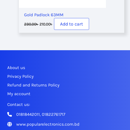
Gold Padlock 63MM
Original
Current
Add to cart
230.00
৳
210.00
৳
price
price
was:
is:
230.00৳ .
210.00৳ .
About us
Privacy Policy
Refund and Returns Policy
My account
Contact us:
01818442011, 01822761717
www.popularelectronics.com.bd