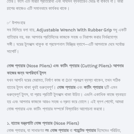
তৈরি। ফলে এটি মরিচা প্রতিরোধী এবং দীর্ঘদিন ব্যবহারেও ভেঙে বা বাঁকবে না। ভারী
চাপের কাজেও এটি সমানভাবে কার্যকর থাকে।
✅ উপসংহার
সব মিলিয়ে বলা যায়,
Adjustable Wrench With Rubber Grip
শুধু একটি
হাতিয়ার নয়, বরং আপনার প্রতিদিনের কাজকে সহজ ও নিরাপদ করার নির্ভরযোগ্য
সঙ্গী। ঘরের টুলবক্সে থাকুক বা প্রফেশনাল মিস্ত্রির ব্যাগে—এটি আপনাকে দেবে সর্বোচ্চ
সাপোর্ট।
নোজ প্লায়ার (Nose Pliers) এবং কাটিং প্লায়ার (Cutting Pliers): আপনার
কাজের জন্য অপরিহার্য টুলস
যখন আপনি ঘরের মেরামত, নির্মাণ কাজ বা DIY প্রকল্পে ব্যস্ত থাকেন, তখন সঠিক
হাতের টুলস থাকা খুবই গুরুত্বপূর্ণ।
নোজ প্লায়ার
এবং
কাটিং প্লায়ার
দুটি এমন
গুরুত্বপূর্ণ টুলস, যা প্রায় প্রতিটি টুলবক্সে থাকা উচিত। এগুলি একাধিক কাজে ব্যবহৃত
হয় এবং আপনার কাজকে আরও সহজ ও দ্রুত করে তোলে। এই ব্লগ পোস্টে, আমরা
নোজ প্লায়ার এবং কাটিং প্লায়ার সম্পর্কে বিস্তারিত আলোচনা করবো।
১. হাতের যন্ত্রপাতি
নোজ প্লায়ার (Nose Pliers)
নোজ প্লায়ার, যা সাধারণত
লং নোজ প্লায়ার
বা
পয়েন্টেড প্লায়ার
হিসেবেও পরিচিত,