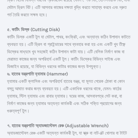
ড্রিল বিটের বিভিন্ন ধরনের প্রকারভেদ রয়েছে যেমন স্পেড বিট, হোলসওয়ার্ক বিট, এবং
মেটাল ড্রিল বিট। এটি আপনার কাজের দক্ষতা বৃদ্ধি করতে সাহায্য করবে এবং দ্রুত
গর্ত তৈরি করতে সক্ষম হবে।
৫. কাটিং ডিস্ক (Cutting Disk)
কাটিং ডিস্ক একটি টুল যা মেটাল, পাথর, কংক্রিট, এবং অন্যান্য কঠিন উপাদান কাটতে
ব্যবহৃত হয়। এটি ড্রিল বা গ্রাইন্ডারের সাথে ব্যবহার করা হয় এবং একটি খুব তীক্ষ্ণ
ডিস্কের মাধ্যমে খুব সহজেই কঠিন উপাদান কাটা যায়। এটি বেসিক নির্মাণ কাজ বা
মেরামত কাজের জন্য অপরিহার্য একটি টুল। কাটিং ডিস্কের বিভিন্ন সাইজ এবং
ডিজাইন রয়েছে, যা বিভিন্ন ধরনের কাটার কাজের জন্য উপযুক্ত।
৬. হাতের যন্ত্রপাতি
হ্যামার (Hammer)
হ্যামার একটি ক্লাসিক এবং অপরিহার্য হাতের যন্ত্র, যা মূলত পেরেক ঠোকা বা কোন
বস্তু আঘাত করার জন্য ব্যবহৃত হয়। এটি একাধিক ধরনের থাকে, যেমন: কাঠের
হ্যামার, স্টিল হ্যামার এবং রাবার হ্যামার। ঘরের কাজ, আসবাবপত্র সেট করা, বা
নির্মাণ কাজের জন্য হ্যামার অত্যন্ত কার্যকরী এবং সঠিক শক্তি প্রয়োগের জন্য
গুরুত্বপূর্ণ টুল।
৭. হাতের যন্ত্রপাতি
অ্যাডজাস্টেবল রেঞ্চ (Adjustable Wrench)
অ্যাডজাস্টেবল রেঞ্চ একটি অত্যন্ত কার্যকরী টুল, যা স্ক্রু বা নাট-বল্ট খোলার বা টাইট