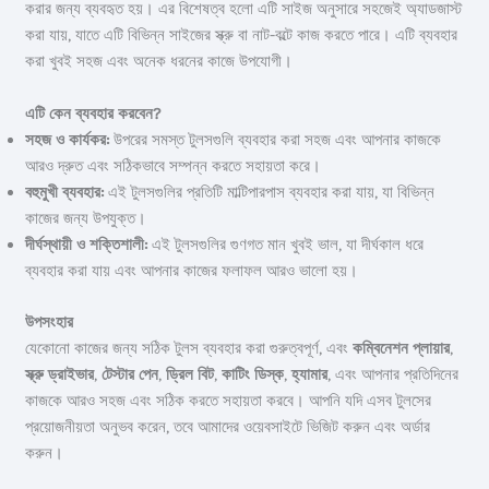
করার জন্য ব্যবহৃত হয়। এর বিশেষত্ব হলো এটি সাইজ অনুসারে সহজেই অ্যাডজাস্ট
করা যায়, যাতে এটি বিভিন্ন সাইজের স্ক্রু বা নাট-বল্টে কাজ করতে পারে। এটি ব্যবহার
করা খুবই সহজ এবং অনেক ধরনের কাজে উপযোগী।
এটি কেন ব্যবহার করবেন?
সহজ ও কার্যকর:
উপরের সমস্ত টুলসগুলি ব্যবহার করা সহজ এবং আপনার কাজকে
আরও দ্রুত এবং সঠিকভাবে সম্পন্ন করতে সহায়তা করে।
বহুমুখী ব্যবহার:
এই টুলসগুলির প্রতিটি মাল্টিপারপাস ব্যবহার করা যায়, যা বিভিন্ন
কাজের জন্য উপযুক্ত।
দীর্ঘস্থায়ী ও শক্তিশালী:
এই টুলসগুলির গুণগত মান খুবই ভাল, যা দীর্ঘকাল ধরে
ব্যবহার করা যায় এবং আপনার কাজের ফলাফল আরও ভালো হয়।
উপসংহার
যেকোনো কাজের জন্য সঠিক টুলস ব্যবহার করা গুরুত্বপূর্ণ, এবং
কম্বিনেশন প্লায়ার
,
স্ক্রু ড্রাইভার
,
টেস্টার পেন
,
ড্রিল বিট
,
কাটিং ডিস্ক
,
হ্যামার
, এবং আপনার প্রতিদিনের
কাজকে আরও সহজ এবং সঠিক করতে সহায়তা করবে। আপনি যদি এসব টুলসের
প্রয়োজনীয়তা অনুভব করেন, তবে আমাদের ওয়েবসাইটে ভিজিট করুন এবং অর্ডার
করুন।