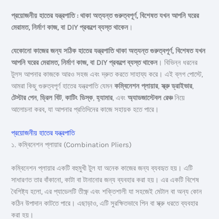
প্রয়োজনীয় হাতের যন্ত্রপাতি : থাকা অত্যন্ত গুরুত্বপূর্ণ, বিশেষত যখন আপনি ঘরের
মেরামত, নির্মাণ কাজ, বা DIY প্রকল্পে ব্যস্ত থাকেন
।
যেকোনো কাজের জন্য সঠিক হাতের যন্ত্রপাতি থাকা অত্যন্ত গুরুত্বপূর্ণ, বিশেষত যখন
আপনি ঘরের মেরামত, নির্মাণ কাজ, বা DIY প্রকল্পে ব্যস্ত থাকেন
। বিভিন্ন ধরনের
টুলস আপনার কাজকে আরও সহজ এবং দ্রুত করতে সাহায্য করে। এই ব্লগ পোস্টে,
আমরা কিছু গুরুত্বপূর্ণ হাতের যন্ত্রপাতি যেমন
কম্বিনেশন প্লায়ার
,
স্ক্রু ড্রাইভার
,
টেস্টার পেন
,
ড্রিল বিট
,
কাটিং ডিস্ক
,
হ্যামার
, এবং
অ্যাডজাস্টেবল রেঞ্চ
নিয়ে
আলোচনা করব, যা আপনার প্রতিদিনের কাজে সহায়ক হতে পারে।
প্রয়োজনীয় হাতের যন্ত্রপাতি
১. কম্বিনেশন প্লায়ার (Combination Pliers)
কম্বিনেশন প্লায়ার একটি বহুমুখী টুল যা অনেক কাজের জন্য ব্যবহৃত হয়। এটি
সাধারণত তার বাঁকানো, কাটা বা টানানোর জন্য ব্যবহার করা হয়। এর একটি বিশেষ
বৈশিষ্ট্য হলো, এর প্যাডেলটি তীক্ষ্ণ এবং শক্তিশালী যা সহজেই মেটাল বা অন্য কোন
কঠিন উপাদান কাটতে পারে। এছাড়াও, এটি সুরক্ষিতভাবে পিন বা স্ক্রু ধরতে ব্যবহার
করা হয়।