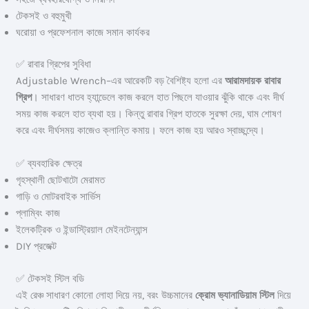
টেকসই ও বহুমুখী
ঘরোয়া ও প্রফেশনাল কাজে সমান কার্যকর
✅ রাবার গ্রিপের সুবিধা
Adjustable Wrench–এর আরেকটি বড় বৈশিষ্ট্য হলো এর
আরামদায়ক রাবার
গ্রিপ
। সাধারণ ধাতব হ্যান্ডেলে কাজ করলে হাত পিছলে যাওয়ার ঝুঁকি থাকে এবং দীর্ঘ
সময় কাজ করলে হাত ব্যথা হয়। কিন্তু রাবার গ্রিপ হাতকে সুরক্ষা দেয়, ঘাম শোষণ
করে এবং দীর্ঘসময় কাজেও ক্লান্তি কমায়। ফলে কাজ হয় আরও স্বাচ্ছন্দ্যে।
✅ ব্যবহারিক ক্ষেত্র
গৃহস্থালী ছোটখাটো মেরামত
গাড়ি ও মোটরবাইক সার্ভিস
প্লাম্বিং কাজ
ইলেকট্রিক ও ইন্ডাস্ট্রিয়াল মেইনটেন্যান্স
DIY প্রজেক্ট
✅ টেকসই স্টিল বডি
এই রেঞ্চ সাধারণ কোনো লোহা দিয়ে নয়, বরং উচ্চমানের
ক্রোম ভ্যানাডিয়াম স্টিল
দিয়ে