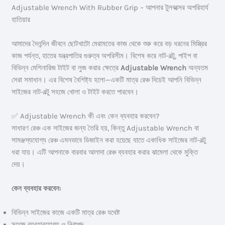
Adjustable Wrench With Rubber Grip – আপনার টুলবক্সের অপরিহার্য
হাতিয়ার
আমাদের দৈনন্দিন জীবনে ছোটখাটো মেরামতের কাজ থেকে শুরু করে বড় ধরনের মিস্ত্রির
কাজ পর্যন্ত, হাতের যন্ত্রপাতির গুরুত্ব অপরিসীম। বিশেষ করে নাট-বল্টু, পাইপ বা
বিভিন্ন মেশিনারিজ টাইট বা লুজ করার ক্ষেত্রে
Adjustable Wrench
অন্যতম
সেরা সমাধান। এর বিশেষ বৈশিষ্ট্য হলো—একটি মাত্র রেঞ্চ দিয়েই আপনি বিভিন্ন
সাইজের নাট-বল্টু সহজে খোলা ও টাইট করতে পারবেন।
✅ Adjustable Wrench কী এবং কেন ব্যবহার করবেন?
সাধারণ রেঞ্চ এক সাইজের জন্য তৈরি হয়, কিন্তু Adjustable Wrench বা
সামঞ্জস্যযোগ্য রেঞ্চ এমনভাবে ডিজাইন করা হয়েছে যাতে একাধিক সাইজের নাট-বল্টু
ধরা যায়। এটি আপনাকে বারবার আলাদা রেঞ্চ ব্যবহার করার ঝামেলা থেকে মুক্তি
দেয়।
কেন ব্যবহার করবেন:
বিভিন্ন সাইজের কাজে একটি মাত্র রেঞ্চ যথেষ্ট
সহজে ব্যবহারযোগ্য ও নিরাপদ