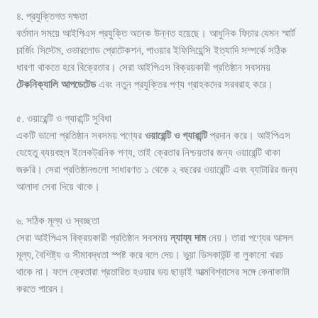
৪. প্রযুক্তিগত দক্ষতা
বর্তমান সময়ে আইপিএস প্রযুক্তি অনেক উন্নত হয়েছে। আধুনিক ফিচার যেমন স্মার্ট
চার্জিং সিস্টেম, ওভারলোড প্রোটেকশন, পাওয়ার ইফিসিয়েন্সি ইত্যাদি সম্পর্কে সঠিক
ধারণা থাকতে হবে বিক্রেতার। সেরা আইপিএস বিক্রয়কারী প্রতিষ্ঠান সবসময়
টেকনিক্যালি আপডেটেড
এবং নতুন প্রযুক্তির পণ্য গ্রাহকদের সরবরাহ করে।
৫. ওয়ারেন্টি ও গ্যারান্টি সুবিধা
একটি ভালো প্রতিষ্ঠান সবসময় পণ্যের
ওয়ারেন্টি ও গ্যারান্টি
প্রদান করে। আইপিএস
যেহেতু ব্যয়বহুল ইলেকট্রনিক পণ্য, তাই ক্রেতার নিশ্চয়তার জন্য ওয়ারেন্টি থাকা
জরুরি। সেরা প্রতিষ্ঠানগুলো সাধারণত ১ থেকে ২ বছরের ওয়ারেন্টি এবং ব্যাটারির জন্য
আলাদা সেবা দিয়ে থাকে।
৬. সঠিক মূল্য ও স্বচ্ছতা
সেরা আইপিএস বিক্রয়কারী প্রতিষ্ঠান সবসময়
ন্যায্য দাম
নেয়। তারা পণ্যের আসল
মূল্য, বৈশিষ্ট্য ও সীমাবদ্ধতা স্পষ্ট করে বলে দেয়। ভুয়া ডিসকাউন্ট বা লুকানো খরচ
থাকে না। ফলে ক্রেতারা প্রতারিত হওয়ার ভয় ছাড়াই আত্মবিশ্বাসের সঙ্গে কেনাকাটা
করতে পারেন।