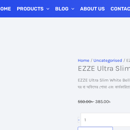
HOME
PRODUCTS
BLOG
ABOUT US
CONTA
Home
/
Uncategorised
/ E
EZZE Ultra Sli
EZZE Ultra Slim White Bell S
ঘর বা অফিসের শোভা এবং কার্যকারিতা
Original
Current
550.00
৳
385.00
৳
price
price
was:
is:
EZZE
-
550.00৳ .
385.00৳ .
Ultra
Slim