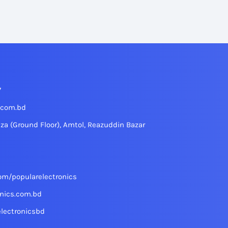
7
.com.bd
aza (Ground Floor), Amtol, Reazuddin Bazar
om/popularelectronics
nics.com.bd
lectronicsbd