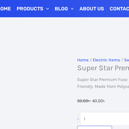
HOME
PRODUCTS
BLOG
ABOUT US
CONTA
Home
/
Electric Items
/
Sw
Super Star Pr
Super Star Premium Fuse –
Friendly. Made from Polyc
Original
Current
50.00
৳
40.00
৳
price
price
was:
is:
Super
-
50.00৳ .
40.00৳ .
Star
Premium