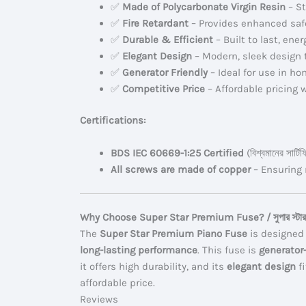
✅
Made of Polycarbonate Virgin Resin
– St
✅
Fire Retardant
– Provides enhanced safety
✅
Durable & Efficient
– Built to last, energ
✅
Elegant Design
– Modern, sleek design th
✅
Generator Friendly
– Ideal for use in hom
✅
Competitive Price
– Affordable pricing wi
Certifications:
BDS IEC 60669-1:25 Certified
(বিশ্বমানের সার্ট
All screws are made of copper
– Ensuring ma
Why Choose Super Star Premium Fuse? / সুপার স্টার প্রি
The
Super Star Premium Piano Fuse
is designed
long-lasting performance
. This fuse is
generator-
it offers high durability, and its
elegant design
fi
affordable price.
Reviews