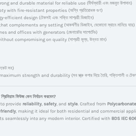
rong and durable material for reliable use (দীর্ঘস্থায়ী এবং মজবুত উপাদান)
 with fire-resistant properties (অগ্নি প্রতিরোধক গুণ)
y-efficient design (টেকসই এবং শক্তি সাশ্রয়ী ডিজাইন)
at complements any setting (আকর্ষণীয় ডিজাইন, যেকোনো স্থানে মানিয়ে যায়)
es and offices with generators (জেনারেটর সাপোর্টেড)
thout compromising on quality (সাশ্রয়ী মূল্য, উন্নত মান)
িফিকেট সহ)
ximum strength and durability (সব স্ক্রু কপার দিয়ে তৈরি, শক্তিশালী ও টেক
মিয়াম ফিউজ কেন নির্বাচন করবেন?
 to provide
reliability
,
safety
, and
style
. Crafted from
Polycarbonate
friendly
, making it ideal for both residential and commercial appl
ts seamlessly into any modern interior. Certified with
BDS IEC 606