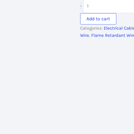
was:
is:
BYA
-
7,664.00৳ .
6,437.
SQ
1
Add to cart
Core
Categories:
Electrical Cab
Cable
Wire
,
Flame Retardant Wir
1x2.5
RM
Yellow
7w
Skin
Coated
FR
quantity