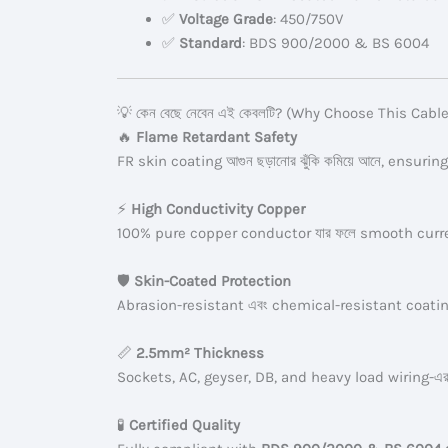
✅
Voltage Grade
: 450/750V
✅
Standard
: BDS 900/2000 & BS 6004
💡 কেন বেছে নেবেন এই কেবলটি? (Why Choose This Cabl
🔥
Flame Retardant Safety
FR skin coating আগুন ছড়ানোর ঝুঁকি কমিয়ে আনে, ensurin
⚡
High Conductivity Copper
100% pure copper conductor যার ফলে smooth current
🛡️
Skin-Coated Protection
Abrasion-resistant এবং chemical-resistant coatin
📏
2.5mm² Thickness
Sockets, AC, geyser, DB, and heavy load wiring-এর 
🧪
Certified Quality