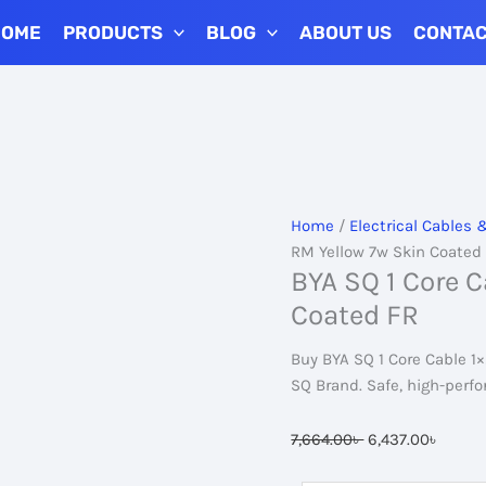
HOME
PRODUCTS
BLOG
ABOUT US
CONTA
Home
/
Electrical Cables 
RM Yellow 7w Skin Coated
BYA SQ 1 Core C
Coated FR
Buy BYA SQ 1 Core Cable 1×
SQ Brand. Safe, high-perf
Original
Curre
7,664.00
৳
6,437.00
৳
price
price