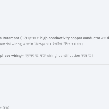
e Retardant (FR)
ক্যাবল যা
high-conductivity copper conductor
এবং
d
al wiring-এ সর্বোচ্চ নিরাপত্তা ও কার্যকারিতা নিশ্চিত করা যায়।
l phase wiring
-এ ব্যবহৃত হয়, যাতে wiring identification সহজ হয়।
t (FR)