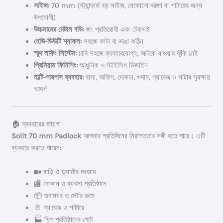
সাইজ:
70 mm (স্ট্যান্ডার্ড বড় সাইজ, যেকোনো দরজা বা শাটারের জন্য
উপযোগী)
উচ্চমানের মেটাল বডি:
জং প্রতিরোধী এবং টেকসই
হেভি-ডিউটি শ্যাকল:
সহজে কাটা বা ভাঙা কঠিন
স্মুথ লকিং সিস্টেম:
চাবি সহজে ব্যবহারযোগ্য, আটকে যাওয়ার ঝুঁকি নেই
প্রিমিয়াম ফিনিশিং:
আধুনিক ও স্টাইলিশ ডিজাইন
মাল্টি-পারপাস ব্যবহার:
বাসা, অফিস, দোকান, গুদাম, গ্যারেজ ও শাটার সুরক্ষায়
আদর্শ
🏠 ব্যবহারের জায়গা
Solit 70 mm Padlock
আপনার প্রতিদিনের নিরাপত্তার সঙ্গী হতে পারে। এটি
ব্যবহার করতে পারেন:
🏡 বাড়ি ও ফ্ল্যাটের দরজায়
🏬 দোকান ও ব্যবসা প্রতিষ্ঠানে
📦 গুদামঘর ও স্টোর রুমে
🚪 গ্যারেজ ও শাটারে
🏭 শিল্প প্রতিষ্ঠানের গেটে