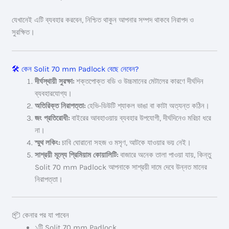
যেখানেই এটি ব্যবহার করবেন, নিশ্চিত থাকুন আপনার সম্পদ থাকবে নিরাপদ ও
সুরক্ষিত।
🛠️
কেন Solit 70 mm Padlock বেছে নেবেন?
দীর্ঘস্থায়ী সুরক্ষা:
শক্তপোক্ত বডি ও উচ্চমানের মেটালের কারণে দীর্ঘদিন
ব্যবহারযোগ্য।
অতিরিক্ত নিরাপত্তা:
হেভি-ডিউটি শ্যাকল ভাঙা বা কাটা অত্যন্ত কঠিন।
জং প্রতিরোধী:
বাইরের আবহাওয়ায় ব্যবহার উপযোগী, দীর্ঘদিনেও মরিচা ধরে
না।
স্মুথ লকিং:
চাবি ঘোরানো সহজ ও মসৃণ, আটকে যাওয়ার ভয় নেই।
সাশ্রয়ী মূল্যে প্রিমিয়াম কোয়ালিটি:
বাজারে অনেক তালা পাওয়া যায়, কিন্তু
Solit 70 mm Padlock আপনাকে সাশ্রয়ী দামে দেবে উন্নত মানের
নিরাপত্তা।
📦 কেনার পর যা পাবেন
১টি Solit 70 mm Padlock