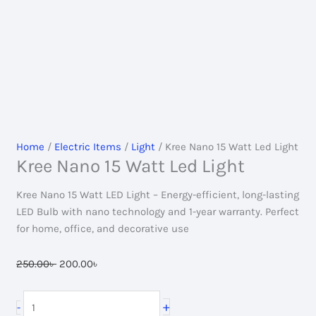
Home
/
Electric Items
/
Light
/ Kree Nano 15 Watt Led Light
Kree Nano 15 Watt Led Light
Kree Nano 15 Watt LED Light – Energy-efficient, long-lasting
LED Bulb with nano technology and 1-year warranty. Perfect
for home, office, and decorative use
Original
Current
250.00
৳
200.00
৳
price
price
was:
is:
Kree
+
-
250.00৳ .
200.00৳ .
Nano