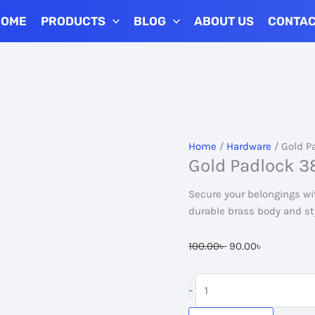
HOME
PRODUCTS
BLOG
ABOUT US
CONTA
Home
/
Hardware
/ Gold 
Gold Padlock 
Secure your belongings wi
durable brass body and sty
Original
Current
100.00
৳
90.00
৳
price
price
was:
is:
Gold
-
100.00৳ .
90.00৳ .
Padlock
38MM