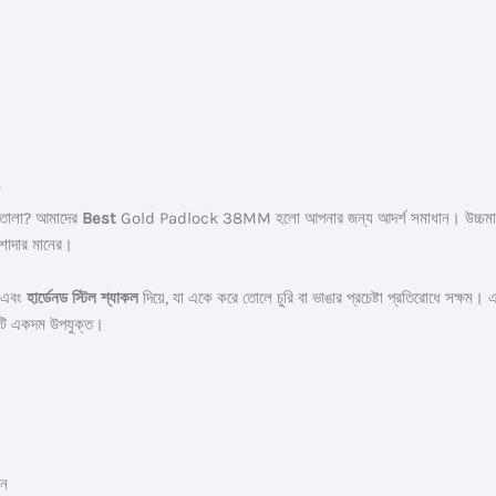
া
য তালা? আমাদের
Best
Gold Padlock 38MM হলো আপনার জন্য আদর্শ সমাধান। উচ্চমানের ব
েশাদার মানের।
এবং
হার্ডেনড স্টিল শ্যাকল
দিয়ে, যা একে করে তোলে চুরি বা ভাঙার প্রচেষ্টা প্রতিরোধে সক্ষম।
 এটি একদম উপযুক্ত।
েন