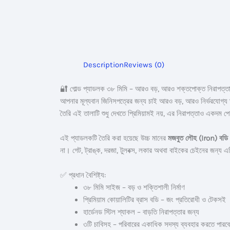
Description
Reviews (0)
🔐 গোল্ড প্যাডলক ৩৮ মিমি – আরও বড়, আরও শক্তপোক্ত নিরাপত্ত
আপনার মূল্যবান জিনিসপত্রের জন্য চাই আরও বড়, আরও নির্ভরযোগ্
তৈরি এই তালাটি শুধু দেখতে প্রিমিয়ামই নয়, এর নিরাপত্তাও একদম প
এই প্যাডলকটি তৈরি করা হয়েছে উচ্চ মানের
মজবুত লৌহ (Iron) বডি
না। গেট, ট্রাঙ্ক, দরজা, টুলবক্স, লকার অথবা বাইকের চেইনের জন্য
✅ প্রধান বৈশিষ্ট্য:
৩৮ মিমি সাইজ – বড় ও শক্তিশালী নির্মাণ
প্রিমিয়াম কোয়ালিটির ব্রাস বডি – জং প্রতিরোধী ও টেকসই
হার্ডেনড স্টিল শ্যাকল – বাড়তি নিরাপত্তার জন্য
৩টি চাবিসহ – পরিবারের একাধিক সদস্য ব্যবহার করতে পারব