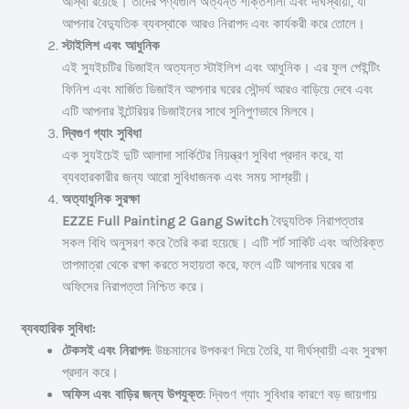
আস্থা রয়েছে। তাদের পণ্যগুলি অত্যন্ত শক্তিশালী এবং দীর্ঘস্থায়ী, যা
আপনার বৈদ্যুতিক ব্যবস্থাকে আরও নিরাপদ এবং কার্যকরী করে তোলে।
স্টাইলিশ এবং আধুনিক
এই স্যুইচটির ডিজাইন অত্যন্ত স্টাইলিশ এবং আধুনিক। এর ফুল পেইন্টিং
ফিনিশ এবং মার্জিত ডিজাইন আপনার ঘরের সৌন্দর্য আরও বাড়িয়ে দেবে এবং
এটি আপনার ইন্টেরিয়র ডিজাইনের সাথে সুনিপুণভাবে মিলবে।
দ্বিগুণ গ্যাং সুবিধা
এক স্যুইচেই দুটি আলাদা সার্কিটের নিয়ন্ত্রণ সুবিধা প্রদান করে, যা
ব্যবহারকারীর জন্য আরো সুবিধাজনক এবং সময় সাশ্রয়ী।
অত্যাধুনিক সুরক্ষা
EZZE Full Painting 2 Gang Switch
বৈদ্যুতিক নিরাপত্তার
সকল বিধি অনুসরণ করে তৈরি করা হয়েছে। এটি শর্ট সার্কিট এবং অতিরিক্ত
তাপমাত্রা থেকে রক্ষা করতে সহায়তা করে, ফলে এটি আপনার ঘরের বা
অফিসের নিরাপত্তা নিশ্চিত করে।
ব্যবহারিক সুবিধা:
টেকসই এবং নিরাপদ
: উচ্চমানের উপকরণ দিয়ে তৈরি, যা দীর্ঘস্থায়ী এবং সুরক্ষা
প্রদান করে।
অফিস এবং বাড়ির জন্য উপযুক্ত
: দ্বিগুণ গ্যাং সুবিধার কারণে বড় জায়গায়