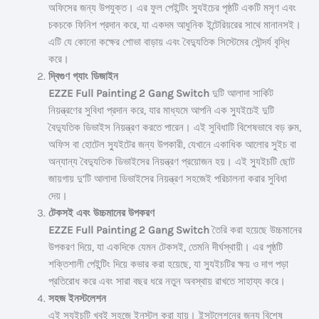
অফিসের জন্য উপযুক্ত। এর ফুল পেইন্টিং স্যুইচের পৃষ্ঠটি একটি মসৃণ এবং
চকচকে ফিনিশ প্রদান করে, যা একদম আধুনিক ইন্টেরিয়রের সাথে মানানসই।
এটি যে কোনো কক্ষের শোভা বাড়ায় এবং বৈদ্যুতিক সিস্টেমের সৌন্দর্য বৃদ্ধি
করে।
দ্বিগুণ গ্যাং ডিজাইন
EZZE Full Painting 2 Gang Switch
দুটি আলাদা সার্কিট
নিয়ন্ত্রণের সুবিধা প্রদান করে, যার মাধ্যমে আপনি এক স্যুইচেই দুটি
বৈদ্যুতিক ডিভাইস নিয়ন্ত্রণ করতে পারেন। এই সুবিধাটি বিশেষভাবে বড় রুম,
অফিস বা হোটেল স্যুইটের জন্য উপকারী, যেখানে একাধিক আলোর সুইচ বা
অন্যান্য বৈদ্যুতিক ডিভাইসের নিয়ন্ত্রণ প্রয়োজন হয়। এই স্যুইচটি ছোট
জায়গায় দু’টি আলাদা ডিভাইসের নিয়ন্ত্রণ সহজেই পরিচালনা করার সুবিধা
দেয়।
টেকসই এবং উচ্চমানের উপকরণ
EZZE Full Painting 2 Gang Switch
তৈরি করা হয়েছে উচ্চমানের
উপকরণ দিয়ে, যা একদিকে যেমন টেকসই, তেমনি দীর্ঘস্থায়ী। এর পৃষ্ঠটি
শক্তিশালী পেইন্টিং দিয়ে কভার করা হয়েছে, যা স্যুইচটির ক্ষয় ও দাগ পড়া
প্রতিরোধ করে এবং সারা বছর ধরে নতুন অবস্থায় রাখতে সাহায্য করে।
সহজ ইনস্টলেশন
এই স্যুইচটি খুবই সহজে ইনস্টল করা যায়। ইন্সটলেশনের জন্য বিশেষ