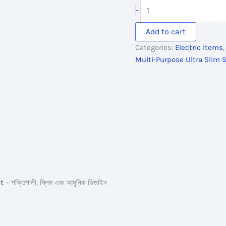
was:
is:
EZZE
-
820.00৳ .
574.00৳ .
5
Pin
Add to cart
White
Categories:
Electric Items
Multi-
Multi-Purpose Ultra Slim 
Purpose
Ultra
Slim
Socket
quantity
t
– শক্তিশালী, স্লিম এবং আধুনিক ডিজাইন