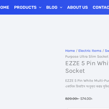
HOME
PRODUCTS
BLOG
ABOUT US
CONTA
Home
/
Electric Items
/
Sw
Purpose Ultra Slim Socket
EZZE 5 Pin Whi
Socket
EZZE 5 Pin White Multi-Purpo
একাধিক ডিভাইস সংযুক্ত করার সুবিধ
Original
Current
820.00
৳
574.00
৳
price
price