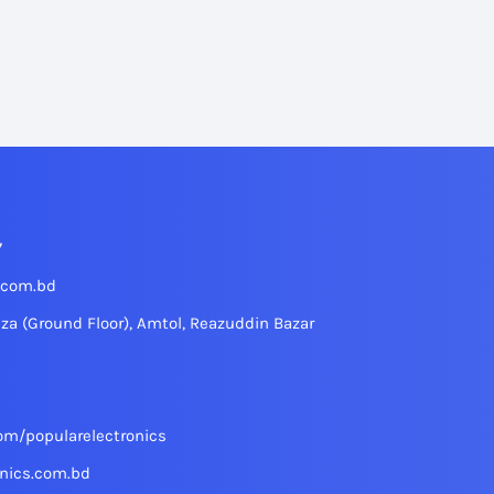
7
.com.bd
aza (Ground Floor), Amtol, Reazuddin Bazar
om/popularelectronics
nics.com.bd