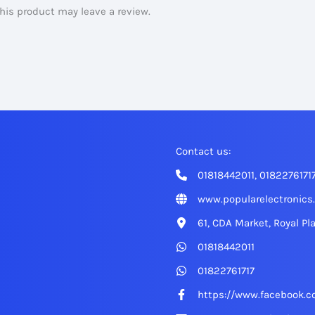
is product may leave a review.
Contact us:
01818442011, 0182276171
www.popularelectronics
61, CDA Market, Royal Pl
01818442011
01822761717
https://www.facebook.c