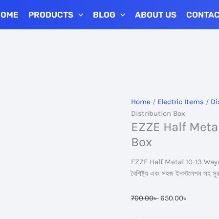
HOME
PRODUCTS
BLOG
ABOUT US
CONTA
Home
/
Electric Items
/
Di
Distribution Box
EZZE Half Meta
Box
EZZE Half Metal 10-13 Ways Di
বৈশিষ্ট্য এবং সহজ ইনস্টলেশন সহ সুরক
Original
Current
700.00
৳
650.00
৳
price
price