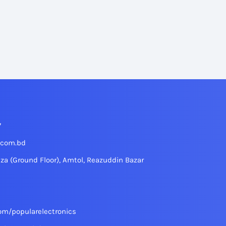
7
.com.bd
aza (Ground Floor), Amtol, Reazuddin Bazar
om/popularelectronics