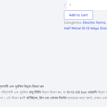
was:
is:
EZZE
-
700.00৳ .
650.00৳ .
Half
Metal
Add to cart
10-
Categories:
Electric Items
13
Half Metal 10-13 Ways Dist
Ways
Distribution
Box
quantity
এবং সুরক্ষিত বিদ্যুৎ বিতরণ বক্স
শক্তিশালী এবং সুরক্ষিত
ধাতু নির্মিত
বিদ্যুৎ বিতরণ বক্স, যা
10-13 DB box ওয়েগুলি
বিদ্যুৎ
তোলে। এই বিতরণ বক্সটি
বাণিজ্যিক, শিল্প এবং সোলার সিস্টেম
ব্যবহারের জন্য আদর্শ, যেখানে এক