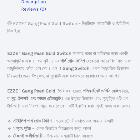
Description
quantity
Reviews (0)
🟡 EZZE 1 Gang Pearl Gold Switch – প্রিমিয়াম কোয়ালিটি ও স্টাইলিশ
ডিজাইন!
EZZE 1 Gang Pearl Gold Switch
আপনার ঘরের বা অফিসের জন্য একটি
অত্যাধুনিক এবং শোভন সুইচ। এর
পার্ল গোল্ড ফিনিশ
যেকোনো স্থানে বিলাসিতা এবং
আধুনিকতার ছোঁয়া এনে দেয়। এই
1 Gang
Switch
একক বৈদ্যুতিক ডিভাইস
নিয়ন্ত্রণের জন্য উপযুক্ত, যা সুনির্দিষ্ট এবং সহজভাবে ব্যবহারের জন্য আদর্শ।
EZZE 1 Gang Pearl Gold
তৈরি করা হয়েছে
পলিকার্বনেট ভার্জিন রেজিন
দিয়ে,
যা
দৃঢ়, টেকসই এবং ফায়ার রেটারডেন্ট
। এর উন্নত ডিজাইন এবং প্রযুক্তি এটি এক
দীর্ঘস্থায়ী এবং নিরাপদ পছন্দ করে তোলে। এটি ইনস্টল করাও খুবই সহজ এবং দ্রুত।
🔹
স্টাইলিশ পার্ল গোল্ড ফিনিশ
– ঘরের সৌন্দর্য বাড়াতে এক অনন্য ডিজাইন
🔹
1 গ্যাং সুইচ
– একক ডিভাইস নিয়ন্ত্রণের জন্য আদর্শ
🔹
টেকসই ও দীর্ঘস্থায়ী
– উচ্চ মানের ম্যাটেরিয়াল ব্যবহৃত