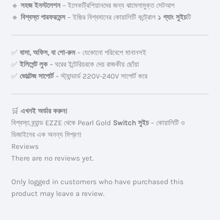
🔹
সহজ ইনস্টলেশন
– ইলেকট্রিশিয়ানদের জন্য ঝামেলামুক্ত সেটআপ
🔹
বিশ্বস্ত পারফরমেন্স
– ইজ়ির বিশ্বমানের কোয়ালিটি কন্ট্রোল
১ গ্যাং সুইচ
টি
✅
বাসা, অফিস, বা শো-রুম
– যেকোনো পরিবেশে মানানসই
✅
ইলিগেন্ট লুক
– ঘরের ইন্টেরিয়রকে দেয় রাজকীয় ছোঁয়া
✅
ভোল্টেজ সাপোর্ট
– স্ট্যান্ডার্ড 220V-240V সাপোর্ট করে
🛒
এখনই অর্ডার করুন!
বিশ্বস্ত ব্র্যান্ড EZZE থেকে Pearl Gold
Switch সুইচ
– কোয়ালিটি ও
ডিজাইনের এক অনন্য মিশ্রণ!
Reviews
There are no reviews yet.
Only logged in customers who have purchased this
product may leave a review.