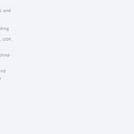
4, and
rding
, UDP,
third-
and
e