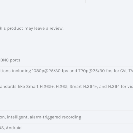
is product may leave a review.
 BNC ports
utions including 1080p@25/30 fps and 720p@25/30 fps for CVI, TV
andards like Smart H.265+, H.265, Smart H.264+, and H.264 for vi
n, intelligent, alarm-triggered recording
OS, Android