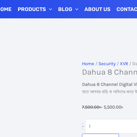
HOME
PRODUCTS
BLOG
ABOUT US
CONTA
Home
/
Security
/
XVR
/ Da
Dahua 8 Channe
Dahua 8 Channel Digital V
যাতে আপনার বাড়ি বা অফিসের জন্য উন্
Original
Curre
7,500.00
৳
5,500.00
৳
price
price
was:
is:
Dahua
-
7,500.00৳ .
5,500.
8
Channel