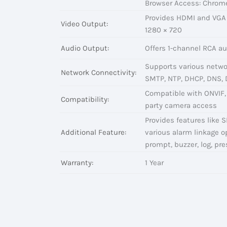
Browser Access: Chrome, 
Provides HDMI and VGA v
Video Output:
1280 × 720
Audio Output:
Offers 1-channel RCA au
Supports various networ
Network Connectivity:
SMTP, NTP, DHCP, DNS, D
Compatible with ONVIF,
Compatibility:
party camera access
Provides features like S
Additional Feature:
various alarm linkage o
prompt, buzzer, log, pre
Warranty:
1 Year