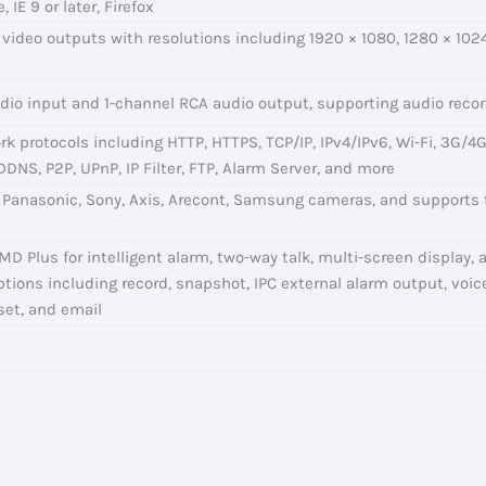
IE 9 or later, Firefox
ideo outputs with resolutions including 1920 × 1080, 1280 × 102
dio input and 1-channel RCA audio output, supporting audio reco
k protocols including HTTP, HTTPS, TCP/IP, IPv4/IPv6, Wi-Fi, 3G/4G
DNS, P2P, UPnP, IP Filter, FTP, Alarm Server, and more
 Panasonic, Sony, Axis, Arecont, Samsung cameras, and supports 
MD Plus for intelligent alarm, two-way talk, multi-screen display, 
ptions including record, snapshot, IPC external alarm output, voic
set, and email