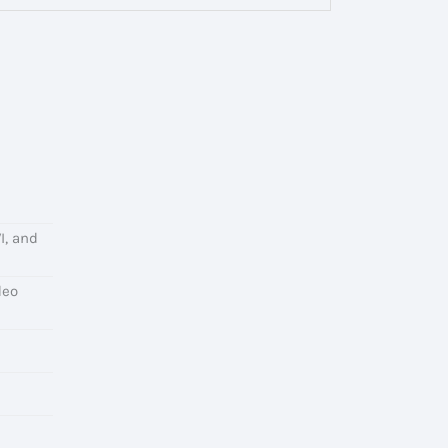
I, and
deo