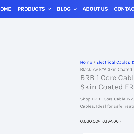
HOME
PRODUCTS
BLOG
ABOUT US
CONTA
Home
/
Electrical Cables 
Black 7w BYA Skin Coated
BRB 1 Core Cab
Skin Coated FR
Shop BRB 1 Core Cable 1×2
Cables. Ideal for safe neut
Original
Curre
6,660.00
৳
6,194.00
৳
price
price