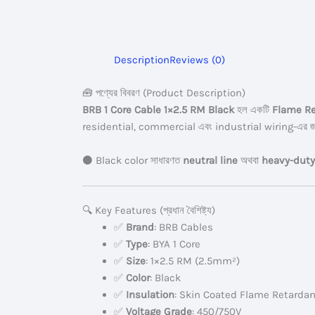
Description
Reviews (0)
🧰 পণ্যের বিবরণ (Product Description)
BRB 1 Core Cable 1×2.5 RM Black
হল একটি
Flame Re
residential, commercial এবং industrial wiring-এর জন
⚫ Black color সাধারণত
neutral line
অথবা
heavy-duty
🔍 Key Features (প্রধান বৈশিষ্ট্য)
✅
Brand
: BRB Cables
✅
Type
: BYA 1 Core
✅
Size
: 1×2.5 RM (2.5mm²)
✅
Color
: Black
✅
Insulation
: Skin Coated Flame Retardan
✅
Voltage Grade
: 450/750V