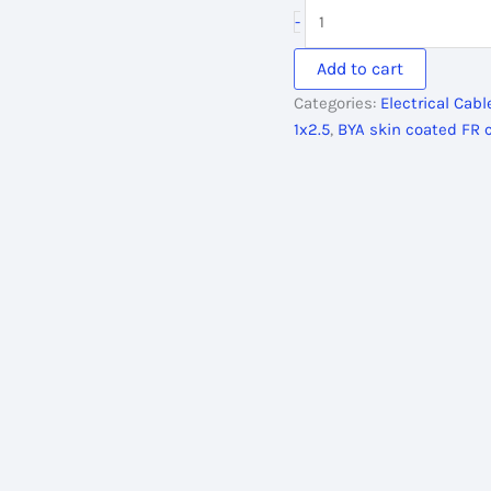
was:
is:
BRB
-
6,660.00৳ .
6,194.
1
Core
Add to cart
Cable
Categories:
Electrical Cab
1x2.5
1x2.5
,
BYA skin coated FR 
RM
Black
7w
BYA
Skin
Coated
FR
quantity