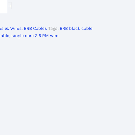
+
00৳ .
les & Wires
,
BRB Cables
Tags:
BRB black cable
cable
,
single core 2.5 RM wire