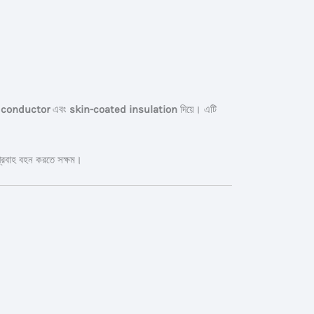
 conductor
এবং
skin-coated insulation
দিয়ে। এটি
 প্রবাহ বহন করতে সক্ষম।