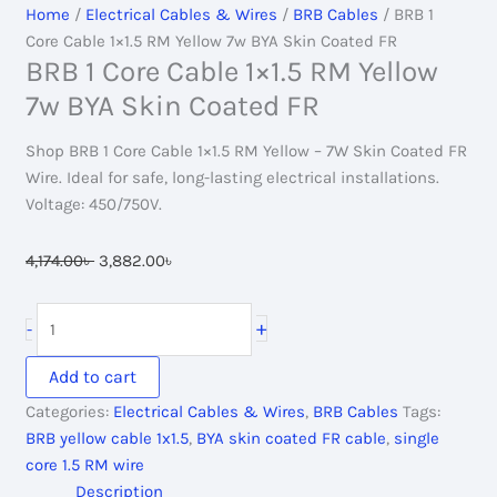
Home
/
Electrical Cables & Wires
/
BRB Cables
/ BRB 1
Core Cable 1×1.5 RM Yellow 7w BYA Skin Coated FR
BRB 1 Core Cable 1×1.5 RM Yellow
7w BYA Skin Coated FR
Shop BRB 1 Core Cable 1×1.5 RM Yellow – 7W Skin Coated FR
Wire. Ideal for safe, long-lasting electrical installations.
Voltage: 450/750V.
Original
Current
4,174.00
৳
3,882.00
৳
price
price
was:
is:
BRB
+
-
4,174.00৳ .
3,882.00৳ .
1
Core
Add to cart
Cable
Categories:
Electrical Cables & Wires
,
BRB Cables
Tags:
1x1.5
BRB yellow cable 1x1.5
,
BYA skin coated FR cable
,
single
RM
core 1.5 RM wire
Yellow
Description