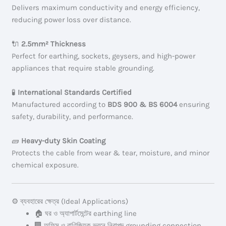
Delivers maximum conductivity and energy efficiency,
reducing power loss over distance.
🔌
2.5mm² Thickness
Perfect for earthing, sockets, geysers, and high-power
appliances that require stable grounding.
🧪
International Standards Certified
Manufactured according to
BDS 900 & BS 6004
ensuring
safety, durability, and performance.
🧱
Heavy-duty Skin Coating
Protects the cable from wear & tear, moisture, and minor
chemical exposure.
⚙️ ব্যবহারের ক্ষেত্র (Ideal Applications)
🏠 ঘর ও অ্যাপার্টমেন্টের earthing line
🏢 অফিস ও বাণিজ্যিক ভবনে নিরাপদ grounding connection