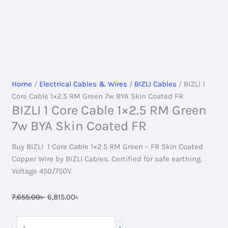
Home
/
Electrical Cables & Wires
/
BIZLI Cables
/ BIZLI 1
Core Cable 1×2.5 RM Green 7w BYA Skin Coated FR
BIZLI 1 Core Cable 1×2.5 RM Green
7w BYA Skin Coated FR
Buy BIZLI 1 Core Cable 1×2.5 RM Green – FR Skin Coated
Copper Wire by BIZLI Cables. Certified for safe earthing.
Voltage 450/750V.
Original
Current
7,655.00
৳
6,815.00
৳
price
price
was:
is:
BIZLI