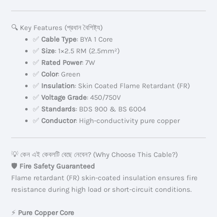
🔍 Key Features (প্রধান বৈশিষ্ট্য)
✅
Cable Type
: BYA 1 Core
✅
Size
: 1×2.5 RM (2.5mm²)
✅
Rated Power
: 7W
✅
Color
: Green
✅
Insulation
: Skin Coated Flame Retardant (FR)
✅
Voltage Grade
: 450/750V
✅
Standards
: BDS 900 & BS 6004
✅
Conductor
: High-conductivity pure copper
💡 কেন এই কেবলটি বেছে নেবেন? (Why Choose This Cable?)
🛡️
Fire Safety Guaranteed
Flame retardant (FR) skin-coated insulation ensures fire
resistance during high load or short-circuit conditions.
⚡
Pure Copper Core