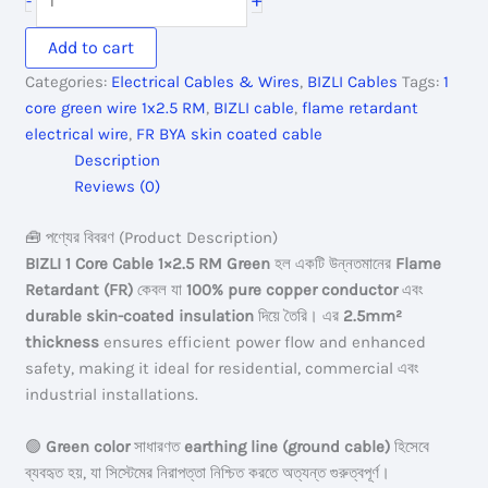
+
-
7,655.00৳ .
6,815.00৳ .
1
Core
Add to cart
Cable
Categories:
Electrical Cables & Wires
,
BIZLI Cables
Tags:
1
1x2.5
core green wire 1x2.5 RM
,
BIZLI cable
,
flame retardant
RM
electrical wire
,
FR BYA skin coated cable
Green
Description
7w
Reviews (0)
BYA
Skin
🧰 পণ্যের বিবরণ (Product Description)
Coated
BIZLI 1 Core Cable 1×2.5 RM Green
হল একটি উন্নতমানের
Flame
FR
Retardant (FR)
কেবল যা
100% pure copper conductor
এবং
quantity
durable skin-coated insulation
দিয়ে তৈরি। এর
2.5mm²
thickness
ensures efficient power flow and enhanced
safety, making it ideal for residential, commercial এবং
industrial installations.
🟢
Green color
সাধারণত
earthing line (ground cable)
হিসেবে
ব্যবহৃত হয়, যা সিস্টেমের নিরাপত্তা নিশ্চিত করতে অত্যন্ত গুরুত্বপূর্ণ।