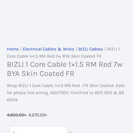
Home
/
Electrical Cables & Wires
/
BIZLI Cables
/ BIZLI 1
Core Cable 1×1.5 RM Red 7w BYA Skin Coated FR
BIZLI 1 Core Cable 1×1.5 RM Red 7w
BYA Skin Coated FR
Shop BIZLI 1 Core Cable 1×1.5 RM Red –FR Skin Coated .Safe
for phase line wiring. 450/750V. Certified to BDS 900 & BS
6004.
Original
Current
4,800.00
৳
4,270.00
৳
price
price
was:
is:
BIZLI