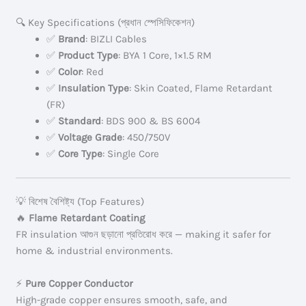
🔍 Key Specifications (প্রধান স্পেসিফিকেশন)
✅
Brand
: BIZLI Cables
✅
Product Type
: BYA 1 Core, 1×1.5 RM
✅
Color
: Red
✅
Insulation Type
: Skin Coated, Flame Retardant
(FR)
✅
Standard
: BDS 900 & BS 6004
✅
Voltage Grade
: 450/750V
✅
Core Type
: Single Core
💡 বিশেষ বৈশিষ্ট্য (Top Features)
🔥
Flame Retardant Coating
FR insulation আগুন ছড়ানো প্রতিরোধ করে — making it safer for
home & industrial environments.
⚡
Pure Copper Conductor
High-grade copper ensures smooth, safe, and