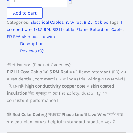
+
-
4,800.00৳ .
4,270.00৳ .
1
Core
Add to cart
Cable
Categories:
Electrical Cables & Wires
,
BIZLI Cables
Tags:
1
1x1.5
core red wire 1x1.5 RM
,
BIZLI cable
,
Flame Retardant Cable
,
RM
FR BYA skin coated wire
Red
Description
7w
Reviews (0)
BYA
Skin
🧰 পণ্যের বিবরণ (Product Overview)
Coated
BIZLI 1 Core Cable 1×1.5 RM Red
একটি flame retardant (FR) তার
FR
যা residential, commercial এবং industrial wiring-এর জন্য আদর্শ।
quantity
এই কেবলটি
high conductivity copper core
ও
skin coated
insulation
দিয়ে প্রস্তুত, যা দেয় fire safety, durability এবং
consistent performance।
🔴
Red Color Coding
সাধারণত
Phase Line
বা
Live Wire
নির্দেশ করে –
যা electrician-দের জন্য helpful ও standard practice অনুযায়ী।