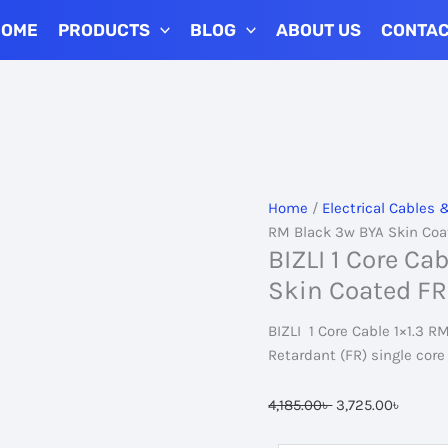
HOME
PRODUCTS
BLOG
ABOUT US
CONTA
Home
/
Electrical Cables 
RM Black 3w BYA Skin Coa
BIZLI 1 Core Ca
Skin Coated FR
BIZLI 1 Core Cable 1×1.3 
Retardant (FR) single cor
Original
Curren
4,185.00
৳
3,725.00
৳
price
price