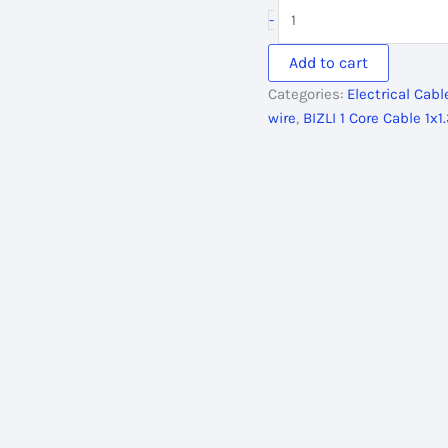
was:
is:
BIZLI
-
4,185.00৳ .
3,725.0
1
Core
Add to cart
Cable
Categories:
Electrical Cab
1x1.3
wire
,
BIZLI 1 Core Cable 1
RM
Black
3w
BYA
Skin
Coated
FR
quantity