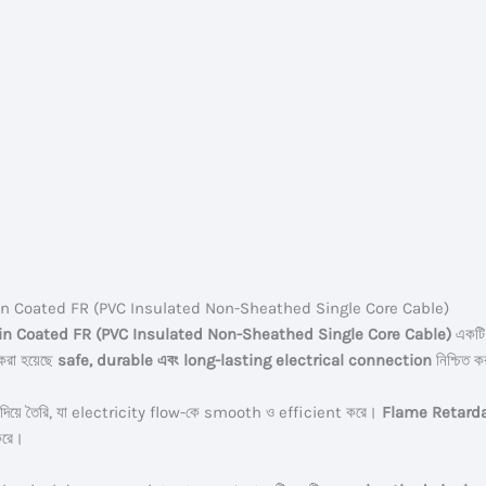
kin Coated FR (PVC Insulated Non-Sheathed Single Core Cable)
Skin Coated FR (PVC Insulated Non-Sheathed Single Core Cable)
একট
করা হয়েছে
safe, durable এবং long-lasting electrical connection
নিশ্চিত ক
দিয়ে তৈরি, যা electricity flow-কে smooth ও efficient করে।
Flame Retarda
 করে।