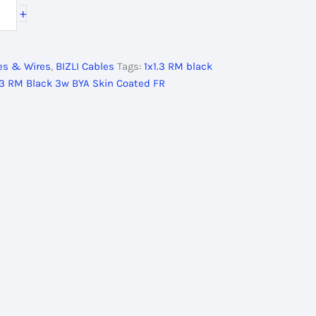
+
0৳ .
les & Wires
,
BIZLI Cables
Tags:
1x1.3 RM black
x1.3 RM Black 3w BYA Skin Coated FR