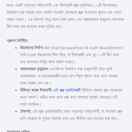
জন্য একটি অত্যন্ত শক্তিশালী এবং দীর্ঘস্থায়ী স্ক্রু ড্রাইভার। এটি বিশেষভাবে
ডিজাইন করা হয়েছে যাতে আপনি সহজেই যেকোনো স্ক্রু অনায়াসে খুলতে এবং শক্ত
করতে পারেন। এর টেকসই ধাতু থেকে তৈরি ব্লেড এবং আরামদায়ক হ্যান্ডেল আপনাকে
দীর্ঘ সময় ধরে ব্যবহার করার সুবিধা দেয়।
প্রধান বৈশিষ্ট্য:
উচ্চমানের নির্মাণ:
Bir Star Screwdriver 8 Inch (6×200mm)
তৈরি হয়েছে উচ্চমানের স্টিল দিয়ে, যা দীর্ঘস্থায়ী এবং দৃঢ়। এটি দীর্ঘ সময়
ধরে আপনাকে নিখুঁত কাজ প্রদান করবে।
আরামদায়ক হ্যান্ডেল:
এর বিশেষ ডিজাইন করা হ্যান্ডেলটি হাতে খুবই
আরামদায়ক, যা ব্যবহারকারীর হাতে ভাল গ্রিপ প্রদান করে, ফলে কাজের
সময় আরাম বোধ হয়।
বিভিন্ন কাজে উপযোগী:
এই স্ক্রু ড্রাইভারটি
বিভিন্ন প্রকার স্ক্রু ঘোরানোর
জন্য আদর্শ। বাড়ির কাজ থেকে শুরু করে পেশাদার কাজের ক্ষেত্রেও এটি
সমান কার্যকর।
টেকসই:
এই স্ক্রু ড্রাইভারটির ব্লেড অত্যন্ত শক্তিশালী, যা সহজেই স্ক্রু
গুলি ঘোরাতে বা খুলতে সাহায্য করে এবং দীর্ঘদিন ধরে ব্যবহার করা যায়।