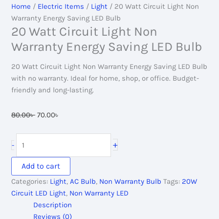
Home
/
Electric Items
/
Light
/ 20 Watt Circuit Light Non
Warranty Energy Saving LED Bulb
20 Watt Circuit Light Non
Warranty Energy Saving LED Bulb
20 Watt Circuit Light Non Warranty Energy Saving LED Bulb
with no warranty. Ideal for home, shop, or office. Budget-
friendly and long-lasting.
Original
Current
80.00
৳
70.00
৳
price
price
was:
is:
20
+
-
80.00৳ .
70.00৳ .
Watt
Circuit
Add to cart
Light
Categories:
Light
,
AC Bulb
,
Non Warranty Bulb
Tags:
20W
Non
Circuit LED Light
,
Non Warranty LED
Warranty
Description
Energy
Reviews (0)