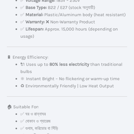
✅
Voltage Range:
185V – 250V
✅
Base Type:
B22 / E27 (stock অনুযায়ী)
✅
Material:
Plastic/Aluminum body (heat resistant)
✅
Warranty:
❌ Non-Warranty Product
✅
Lifespan:
Approx. 15,000 hours (depending on
usage)
🔋 Energy Efficiency:
🔌 Uses up to
80% less electricity
than traditional
bulbs
🔆 Instant Bright – No flickering or warm-up time
♻️ Environmentally Friendly | Low Heat Output
🏠 Suitable For:
✅ ঘর ও রান্নাঘর
✅ দোকান ও গ্যারেজ
✅ গুদাম, করিডোর বা সিঁড়ি